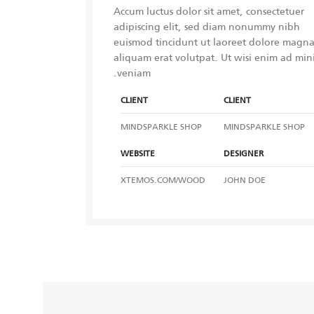
Accum luctus dolor sit amet, consectetuer
adipiscing elit, sed diam nonummy nibh
euismod tincidunt ut laoreet dolore magn
aliquam erat volutpat. Ut wisi enim ad mi
veniam.
CLIENT
CLIENT
MINDSPARKLE SHOP
MINDSPARKLE SHOP
WEBSITE
DESIGNER
XTEMOS.COM/WOOD
JOHN DOE