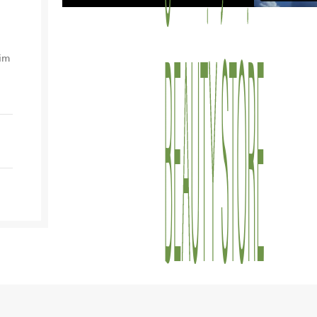
a
nim