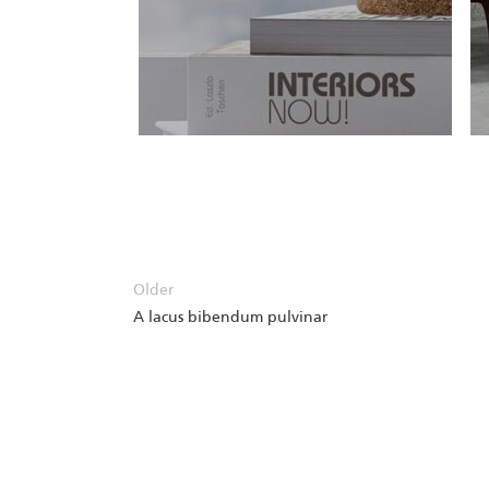
Older
A lacus bibendum pulvinar