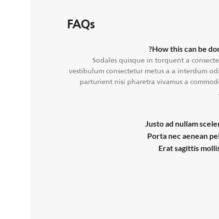
FAQs
How this can be don
Sodales quisque in torquent a consectet
vestibulum consectetur metus a a interdum odio
parturient nisi pharetra vivamus a commodo
Justo ad nullam scele
Porta nec aenean pe
Erat sagittis moll