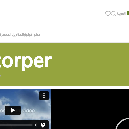
العربية
عطور
كولونيا
المناديل المعطرة ب
corper
e