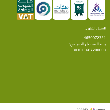
السجل التجاري:
4650072331
رقم التسجيل الضريبي:
301011667200003
ر
2026 بيوتي ستور