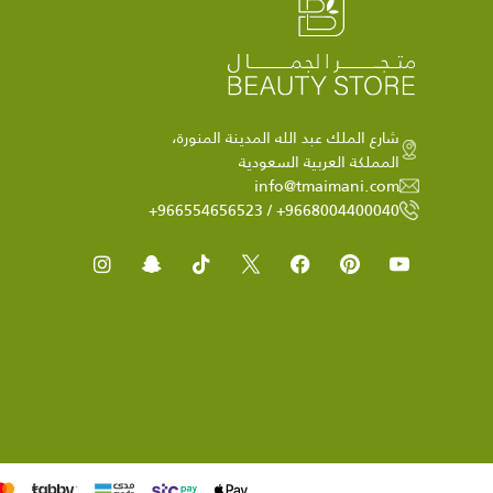
شارع الملك عبد الله المدينة المنورة،
المملكة العربية السعودية
info@tmaimani.com
9668004400040+ / 966554656523+