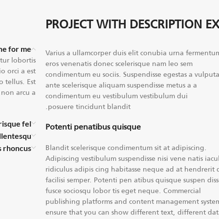
PROJECT WITH DESCRIPTION E
e for me?
Varius a ullamcorper duis elit conubia urna fermentu
ur lobortis
eros venenatis donec scelerisque nam leo sem
 orci a est
condimentum eu sociis. Suspendisse egestas a vulput
 tellus. Est
ante scelerisque aliquam suspendisse metus a a
non arcu a.
condimentum eu vestibulum vestibulum dui
posuere tincidunt blandit.
risque fel
Potenti penatibus quisque
llentesqu
Blandit scelerisque condimentum sit at adipiscing.
is rhoncus
Adipiscing vestibulum suspendisse nisi vene natis iacul
ridiculus adipis cing habitasse neque ad at hendrerit
facilisi semper. Potenti pen atibus quisque suspen dis
fusce sociosqu lobor tis eget neque. Commercial
publishing platforms and content management syste
ensure that you can show different text, different da