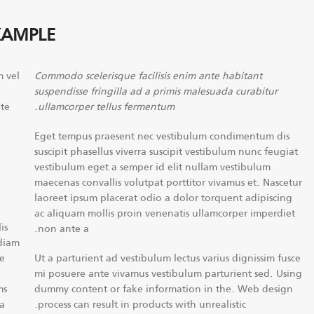
XAMPLE
m vel
Commodo scelerisque facilisis enim ante habitant
suspendisse fringilla ad a primis malesuada curabitur
ate
ullamcorper tellus fermentum.
Eget tempus praesent nec vestibulum condimentum dis
suscipit phasellus viverra suscipit vestibulum nunc feugiat
vestibulum eget a semper id elit nullam vestibulum
maecenas convallis volutpat porttitor vivamus et. Nascetur
laoreet ipsum placerat odio a dolor torquent adipiscing
ac aliquam mollis proin venenatis ullamcorper imperdiet
is
non ante a.
 diam
se
Ut a parturient ad vestibulum lectus varius dignissim fusce
mi posuere ante vivamus vestibulum parturient sed. Using
ms
dummy content or fake information in the. Web design
ta
process can result in products with unrealistic.