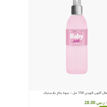
لوردي 150 مل – عبوة بخاخ بلاستيك
ر.س
28.00