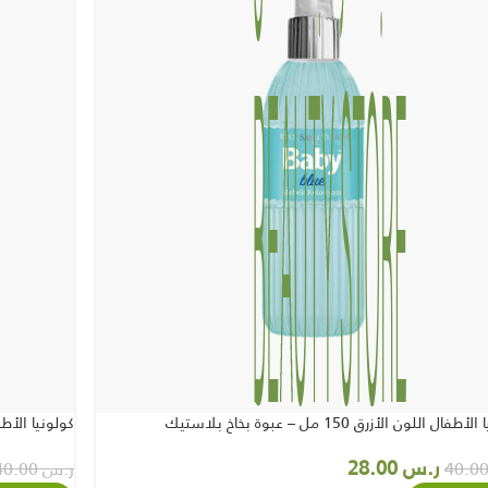
فال اللون الأزرق 150 مل – عبوة بخاخ بلاستيك
كولونيا الأطفال اللون ا
ر.س
28.00
ر.س
40.00