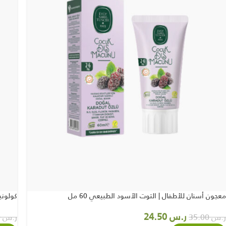
معجون أسنان للأطفال | التوت الأسود الطبيعي 60 مل
كولونيا الأط
ر.س
24.50
ر.س
35.00
ر.س
40.00