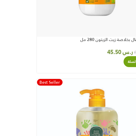
بخلاصة زيت الزيتون 280 مل
ر.س
45.50
لسلة
Best Seller