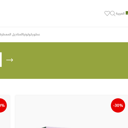
العربية
عطور
كولونيا
المناديل المعطرة ب
ا
0%
-30%