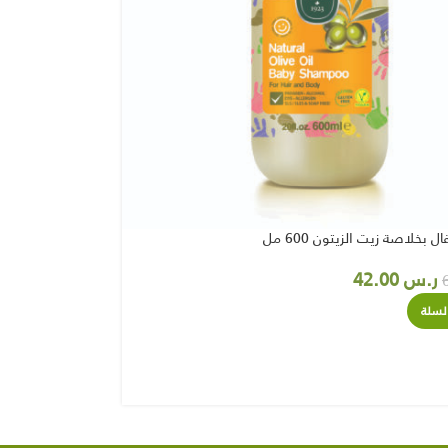
 بخلاصة زيت الزيتون 600 مل
ر.س
42.00
لسلة