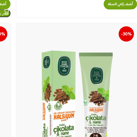
أضف إلي السلة
أضف 
0%
-30%