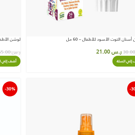
سنان التوت الأسود للأطفال – 60 مل
لوشن الأطفال 
ر.س
21.00
ر.س
65.00
إلي السلة
أضف إلي ا
-30%
-3