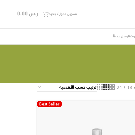
ر.س
0.00
تسجيل دخول/ جديد
وضنا
وصل حديثاً
24
18
Best Seller