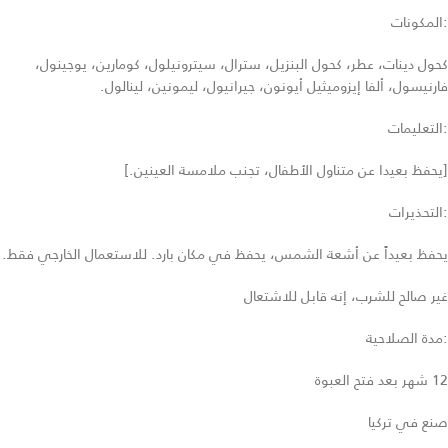
:المكونات
كحول دينات، عطر، كحول البنزيل، سترال، سيترونيلول، كومارين، يوجينول،
فارنيسول، ألفا إيزوميثيل أيونون، جيرانيول، ليمونين، لينالول.
:التعليمات
[يحفظ بعيدا عن متناول الأطفال، تجنب ملامسة العينين.]
:التحذيرات
يحفظ بعيداً عن أشعة الشمس، يحفظ في مكان بارد. للاستعمال الخارجي فقط.
غير صالح للشرب، إنه قابل للاشتعال
:مدة الصلاحية
12 شهر بعد فتح العبوة
صنع في تركيا