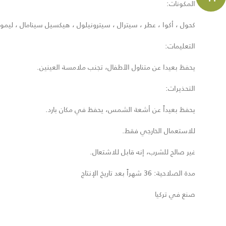
المكونات:
كحول ، أكوا ، عطر ، سيترال ، سيترونيلول ، هيكسيل سينامال ، ليموني
التعليمات:
يحفظ بعيدا عن متناول الأطفال، تجنب ملامسة العينين.
التحذيرات:
يحفظ بعيداً عن أشعة الشمس، يحفظ في مكان بارد.
للاستعمال الخارجي فقط.
غير صالح للشرب، إنه قابل للاشتعال.
مدة الصلاحية: 36 شهراً بعد تاريخ الإنتاج
صنع في تركيا