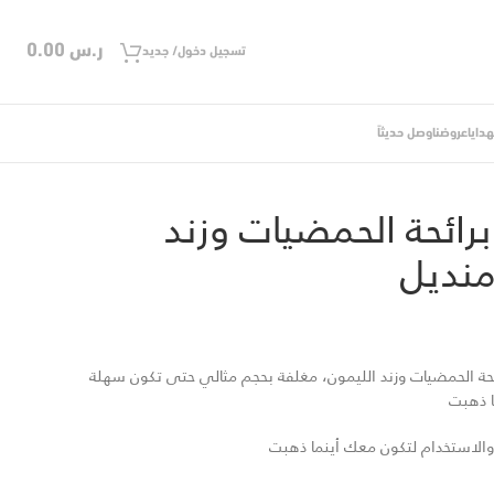
ر.س
0.00
تسجيل دخول/ جديد
دايا
عروضنا
وصل حديثاً
ناديل منعشة برائحة الحمضيات وزند الليمون – 150 منديل
رائحة الحمضيات وزند
نديل مبلل برائحة الحمضيات وزند الليمون، مغلفة بحجم مثالي حتى تكون سهلة
ا ذهبت
الاستخدام لتكون معك أينما ذهبت