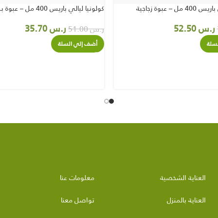
ل – عبوة زجاجية
كولونيا ليالي باريس 400 مل – عبوة بلاستيك
ر.س
52.50
ر.س
35.70
ر.س
51.00
سلة
أضف إلي السلة
العناية الشخصية
معلومات عنا
العناية بالمنزل
تواصل معنا