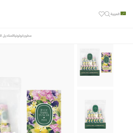
العربية
عطور
كولونيا
المناديل ا