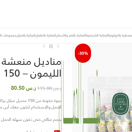
لمعطرة بالكولونيا
العناية الشخصية
العناية بالفم والأسنان
العناية بالطفل
العناية بالمنزل
مجموعات اله
الرئيسية
/
المناديل المعطرة بالكولونيا
/
م
-30%
مناديل منعشة ب
الليمون – 150 منديل
ر.س
80.50
ر.س
115.00
عبوة مكونة من 150 م
الحمل والاستخدام لتكون معك أين م
بحجم مثالي حتى تكون سهلة الحمل و