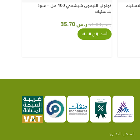
كولونيا الليمون شيشمي 400 مل – عبوة
صابون سائ
بلاستيك
500 مل
ر.س
35.70
ر.س
51.00
ر.س
38.00
أضف إلي السلة
أضف إل
السجل التجاري: