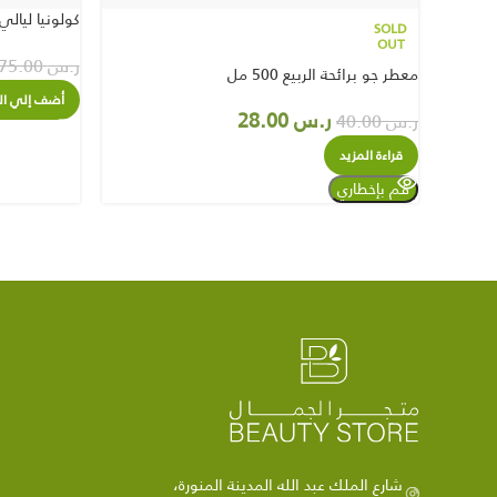
كولونيا ليالي باريس 400 م
SOLD
OUT
ر.س
75.00
معطر جو برائحة الربيع 500 مل
أضف إلي ال
ر.س
28.00
ر.س
40.00
قراءة المزيد
شارع الملك عبد الله المدينة المنورة،