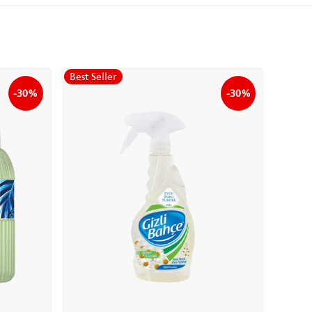
Best Seller
-30%
-30%