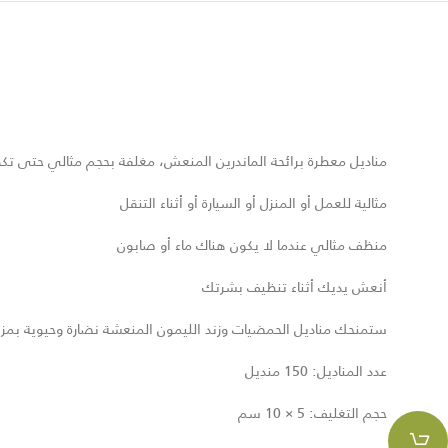
مناديل معطرة برائحة الماندرين المنعش، مغلفة بحجم مثالي حتى ت
مثالية للعمل أو المنزل أو السيارة أو أثناء التنقل
منظف مثالي عندما لا يكون هناك ماء أو صابون
أنعش يديك أثناء تنظيف بشرتك
ستمنحك مناديل الحمضيات وزند الليمون المنعشة نضارة وحيوية بمزيج
عدد المناديل: 150 منديل
حجم التغليف: 5 × 10 سم