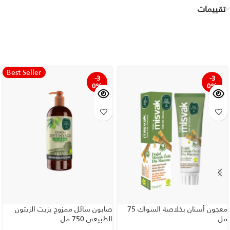
تقييمات
Best Seller
-3
-3
0%
0%
معجون أسنان بخلاصة السواك 75
صابون سائل ممزوج بزيت الزيتون
مل
الطبيعي 750 مل