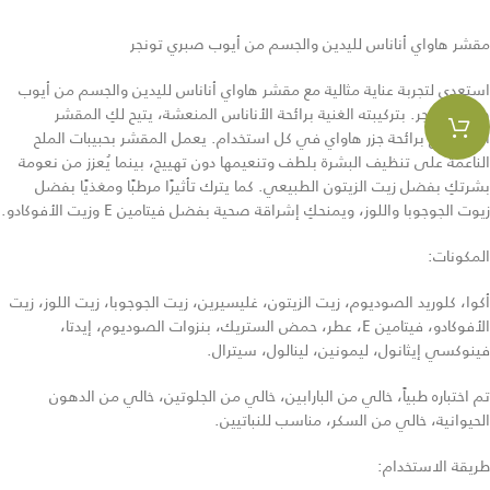
مقشر هاواي أناناس لليدين والجسم من أيوب صبري تونجر
استعدي لتجربة عناية مثالية مع مقشر هاواي أناناس لليدين والجسم من أيوب
صبري تونجر. بتركيبته الغنية برائحة الأناناس المنعشة، يتيح لكِ المقشر
الاستمتاع برائحة جزر هاواي في كل استخدام. يعمل المقشر بحبيبات الملح
الناعمة على تنظيف البشرة بلطف وتنعيمها دون تهييج، بينما يُعزز من نعومة
بشرتكِ بفضل زيت الزيتون الطبيعي. كما يترك تأثيرًا مرطبًا ومغذيًا بفضل
زيوت الجوجوبا واللوز، ويمنحكِ إشراقة صحية بفضل فيتامين E وزيت الأفوكادو.
المكونات:
أكوا، كلوريد الصوديوم، زيت الزيتون، غليسيرين، زيت الجوجوبا، زيت اللوز، زيت
الأفوكادو، فيتامين E، عطر، حمض الستريك، بنزوات الصوديوم، إيدتا،
فينوكسي إيثانول، ليمونين، لينالول، سيترال.
تم اختباره طبياً، خالي من البارابين، خالي من الجلوتين، خالي من الدهون
الحيوانية، خالي من السكر، مناسب للنباتيين.
طريقة الاستخدام: