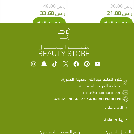
ر.س
30.00
ر.س
48.00
ر.س
21.00
ر.س
33.60
أضف إلي السلة
أضف إلي السلة
شارع الملك عبد الله المدينة المنورة،
المملكة العربية السعودية
info@tmaimani.com
9668004400040+ / 966554656523+
التصنيفات
روابط هامة
السجل التجاري:
رقم التسجيل الضريبي: