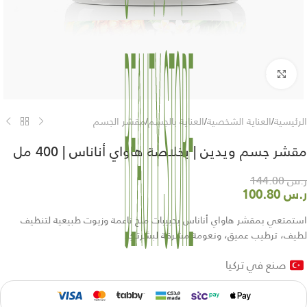
Click to enlarge
الرئيسية
/
العناية الشخصية
/
العناية بالجسم
/
مقشر الجسم
مقشر جسم ويدين | بخلاصة هاواي أناناس | 400 مل
ر.س
144.00
ر.س
100.80
استمتعي بمقشر هاواي أناناس بحبيبات ملح ناعمة وزيوت طبيعية لتنظيف
لطيف، ترطيب عميق، ونعومة مشرقة لبشرتكِ.
صنع في تركيا