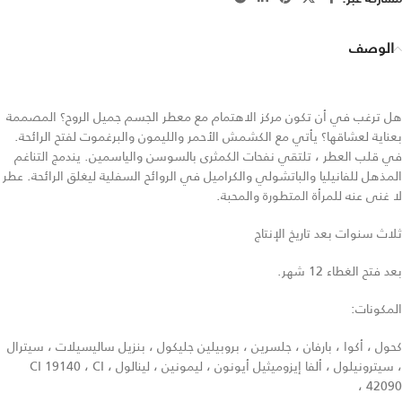
الوصف
هل ترغب في أن تكون مركز الاهتمام مع معطر الجسم جميل الروح؟ المصممة
بعناية لعشاقها؟ يأتي مع الكشمش الأحمر والليمون والبرغموت لفتح الرائحة.
في قلب العطر ، تلتقي نفحات الكمثرى بالسوسن والياسمين. يندمج التناغم
المذهل للفانيليا والباتشولي والكراميل في الروائح السفلية ليغلق الرائحة. عطر
لا غنى عنه للمرأة المتطورة والمحبة.
ثلاث سنوات بعد تاريخ الإنتاج
بعد فتح الغطاء 12 شهر.
المكونات:
كحول ، أكوا ، بارفان ، جلسرين ، بروبيلين جليكول ، بنزيل ساليسيلات ، سيترال
، سيترونيلول ، ألفا إيزوميثيل أيونون ، ليمونين ، لينالول ، CI 19140 ، CI
42090 ،