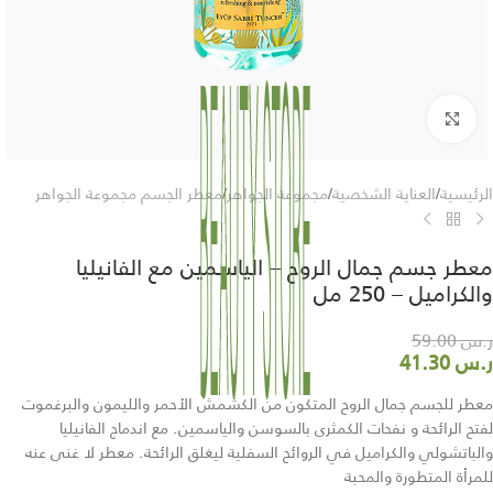
Click to enlarge
الرئيسية
/
العناية الشخصية
/
مجموعة الجواهر
/
معطر الجسم مجموعة الجواهر
معطر جسم جمال الروح – الياسمين مع الفانيليا
والكراميل – 250 مل
ر.س
59.00
ر.س
41.30
معطر للجسم جمال الروح المتكون من الكشمش الأحمر والليمون والبرغموت
لفتح الرائحة و نفحات الكمثرى بالسوسن والياسمين. مع اندماج الفانيليا
والباتشولي والكراميل في الروائح السفلية ليغلق الرائحة. معطر لا غنى عنه
للمرأة المتطورة والمحبة