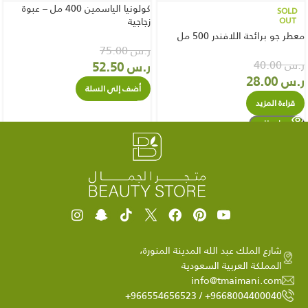
كولونيا الياسمين 400 مل – عبوة
SOLD
OUT
زجاجية
معطر جو برائحة اللافندر 500 مل
ر.س
75.00
ر.س
40.00
ر.س
52.50
ر.س
28.00
أضف إلي السلة
قراءة المزيد
شارع الملك عبد الله المدينة المنورة،
المملكة العربية السعودية
info@tmaimani.com
9668004400040+ / 966554656523+