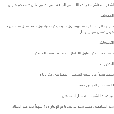
اشعر بالنتعاش مع رائحة الأناناس الرائعة التي تحتوي على طاقة جزر هاواي.
المكونات:
كحول ، أكوا ، عطر ، سيترونيلول ، كومارين ، جيرانيول ، هيكسيل سينامال ،
هيدروكسي سيترونيلال.
التعليمات:
يحفظ بعيدا عن متناول الأطفال، تجنب ملامسة العينين.
التحذيرات:
يحفظ بعيداً عن أشعة الشمس، يحفظ في مكان بارد.
للاستعمال الخارجي فقط.
غير صالح للشرب، إنه قابل للاشتعال.
مدة الصلاحية: ثلاث سنوات بعد تاريخ الإنتاج و12 شهراً بعد فتح الغطاء