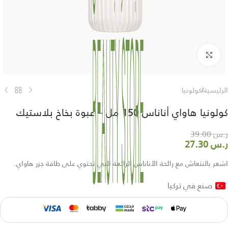
Click to enlarge
الرئيسية
/
كولونيا
كولونيا هاواي أناناس 150 مل – عبوة بخاخ بلاستيك
ر.س
39.00
ر.س
27.30
اشعر بالنتعاش مع رائحة الأناناس الرائعة التي تحتوي على طاقة جزر هاواي.
صنع في تركيا