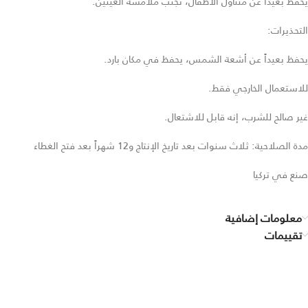
يحفظ بعيدا عن متناول الأطفال، تجنب ملامسة العينين.
التحذيرات:
يحفظ بعيداً عن أشعة الشمس، يحفظ في مكان بارد.
للاستعمال الخارجي فقط.
غير صالح للشرب، إنه قابل للاشتعال.
مدة الصلاحية: ثلاث سنوات بعد تاريخ الإنتاج و12 شهراً بعد فتح الغطاء
صنع في تركيا
معلومات إضافية
تقييمات