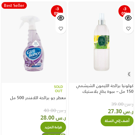
Best Seller
-3
-3
0%
0%
كولونيا برائحة الليمون الشيشمي
SOLD
150 مل – عبوة بخاخ بلاستيك
OUT
معطر جو برائحة اللافندر 500 مل
ر.س
39.00
ر.س
40.00
ر.س
27.30
ر.س
28.00
أضف إلي السلة
قراءة المزيد