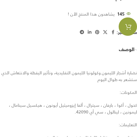
145
يشاهدون هذا المنتج الأن !
مشاركة عبر:
الوصف
نضارة أشجار الليمون وكولونيا الليمون التقليدية، وتأثير اليقظة والانتعاش الذي
ستشعر به طوال اليوم
المكونات:
كحول ، أكوا ، بارفان ، سيترال ، ألفا إيزوميثيل أيونون ، هيكسيل سينامال ،
ليمونين ، لينالول ، سي أي 42090.
التعليمات: