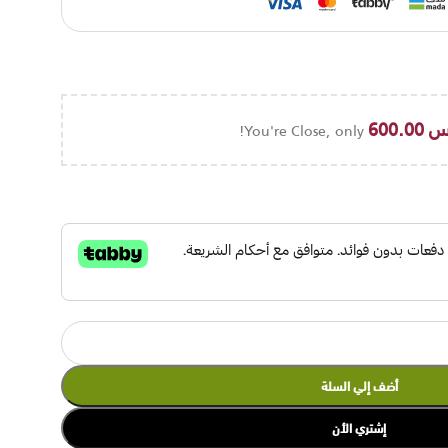
س
600.00
You're Close, only
أضف إلي السلة
إشتري الأن