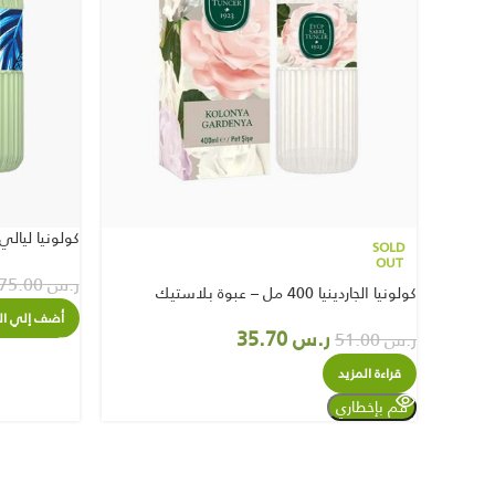
كولونيا ليالي باريس 400 م
SOLD
OUT
ر.س
75.00
كولونيا الجاردينيا 400 مل – عبوة بلاستيك
أضف إلي ال
ر.س
35.70
ر.س
51.00
قراءة المزيد