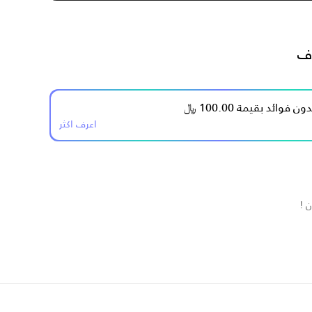
ف
اعرف اكثر
 !