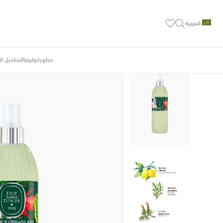
العربية
عطور
كولونيا
المناديل ا