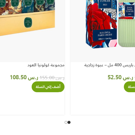
ل – عبوة زجاجية
مجموعة كولونيا العود
ر.س
52.50
ر.س
108.50
ر.س
155.00
سلة
أضف إلي السلة