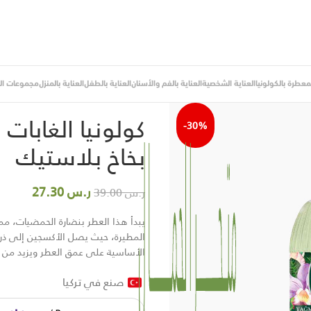
لمعطرة بالكولونيا
العناية الشخصية
العناية بالفم والأسنان
العناية بالطفل
العناية بالمنزل
مجموعات اله
الرئيسية
/
كولونيا
/
كولونيا الغابات الاستوائية 150 مل – عبوة 
-30%
بخاخ بلاستيك
ر.س
27.30
ر.س
39.00
يبدأ هذا العطر بنضارة الحمضيات، مم
المطيرة، حيث يصل الأكسجين إلى ذرو
الأساسية على عمق العطر ويزيد من ث
صنع في تركيا