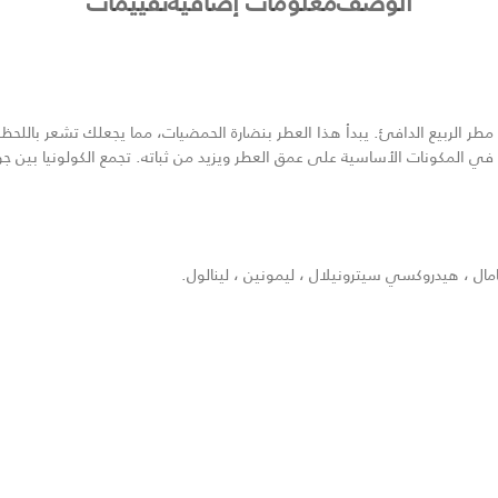
الوصف
معلومات إضافية
تقييمات
 مطر الربيع الدافئ. يبدأ هذا العطر بنضارة الحمضيات، مما يجعلك تشعر باللح
ي المكونات الأساسية على عمق العطر ويزيد من ثباته. تجمع الكولونيا بين جو
مال ، هيدروكسي سيترونيلال ، ليمونين ، لينالول.