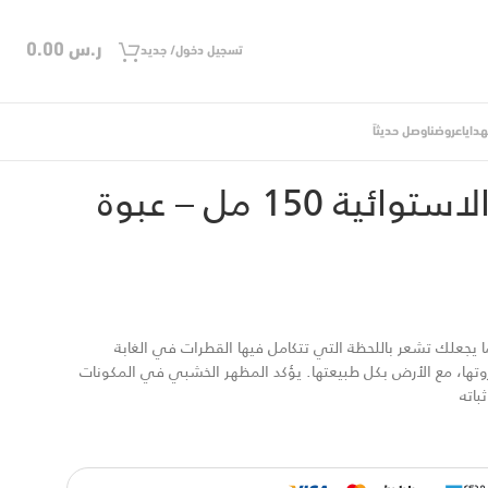
ر.س
0.00
تسجيل دخول/ جديد
دايا
عروضنا
وصل حديثاً
بخاخ بلاستيك
كولونيا الغابات الاستوائية 150 مل – عبوة
ا يجعلك تشعر باللحظة التي تتكامل فيها القطرات في الغابة
تها، مع الأرض بكل طبيعتها. يؤكد المظهر الخشبي في المكونات
باته