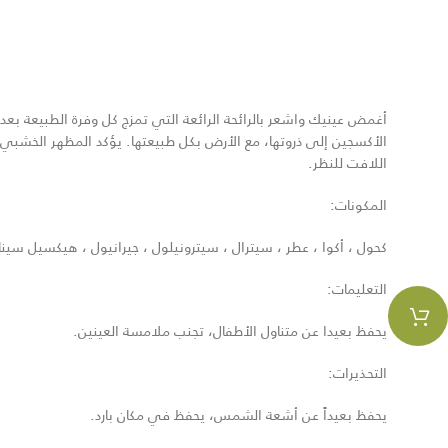
أغمض عينيك واشعر بالرائحة الرائعة التي تمزج كل وفرة الطبيعة بعد
الأكسجين إلى ذروتها، مع الأرض بكل طبيعتها. يؤكد المظهر الخشبي ف
اللافت للنظر.
المكونات:
كحول ، أكوا ، عطر ، سيترال ، سيترونيلول ، جيرانيول ، هيكسيل سينا
التعليمات:
يحفظ بعيدا عن متناول الأطفال، تجنب ملامسة العينين.
التحذيرات:
يحفظ بعيداً عن أشعة الشمس، يحفظ في مكان بارد.