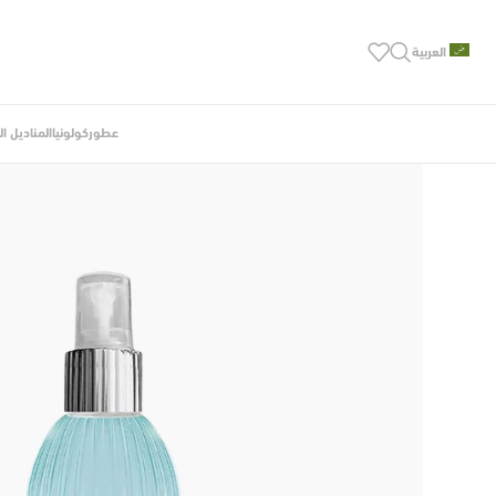
العربية
عطور
كولونيا
المناديل ا