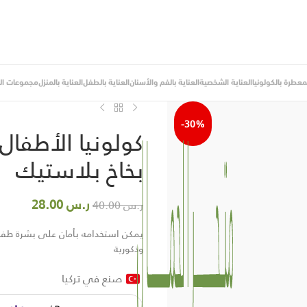
لمعطرة بالكولونيا
العناية الشخصية
العناية بالفم والأسنان
العناية بالطفل
العناية بالمنزل
مجموعات اله
Best Seller
الرئيسية
/
العناية بالطفل
/
العناية بالجس
-30%
بخاخ بلاستيك
ر.س
28.00
ر.س
40.00
يمكن استخدامه بأمان على بشرة طفلك
وذكورية
صنع في تركيا