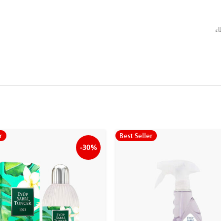
r
Best Seller
-30%