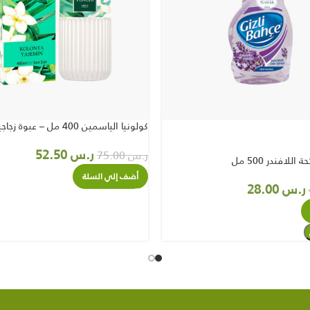
كولونيا الياسمين 400 مل – عبوة زجاجية
ر.س
52.50
ر.س
75.00
للافندر 500 مل
أضف إلي السلة
ر.س
28.00