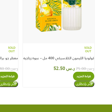
SOLD
SOLD
OUT
OUT
كولونيا الليمون الكلاسيكي 400 مل – عبوة زجاجية
معطر جو برائحة ا
ر.س
52.50
ر.س
75.00
ر.س
40.00
قراءة المزيد
قراءة المزيد