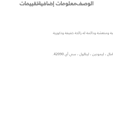
الوصف
معلومات إضافية
تقييمات
ومنعشة ودائمة له رائحة خفيفة وذكورية
 ، ليمونين ، لينالول ، سي أي 42090.