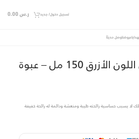
ر.س
0.00
تسجيل دخول/ جديد
دايا
عروضنا
وصل حديثاً
م
/
كولونيا الأطفال اللون الأزرق 150 مل – عبوة بخاخ بلاستيك
كولونيا الأطفال اللون الأزرق 150 مل – عبوة
 لا يسبب حساسية رائحته طيبة ومنعشة ودائمة له رائحة خفيفة