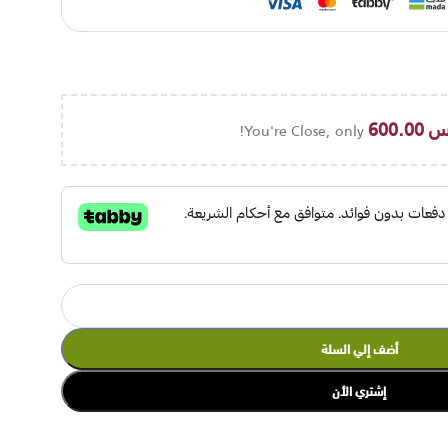
س
600.00
You're Close, only
أضف إلي السلة
إشتري الأن