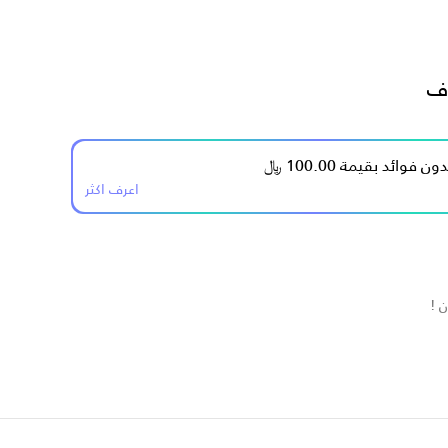
ف
اعرف اكثر
 !