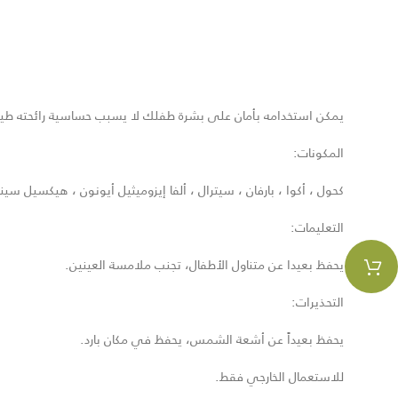
يمكن استخدامه بأمان على بشرة طفلك لا يسبب حساسية رائحته طيبة 
المكونات:
كحول ، أكوا ، بارفان ، سيترال ، ألفا إيزوميثيل أيونون ، هيكسيل سينامال
التعليمات:
يحفظ بعيدا عن متناول الأطفال، تجنب ملامسة العينين.
التحذيرات:
يحفظ بعيداً عن أشعة الشمس، يحفظ في مكان بارد.
للاستعمال الخارجي فقط.