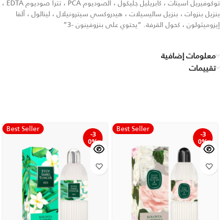
توكوفيريل أسيتات ، كابريليل جليكول ، الصوديوم PCA ، تترا صوديوم EDTA ،
بنزيل بنزوات ، بنزيل ساليسيلات ، هيدروكسي سيترونيلال ، لينالول ، ألفا
إيزوميثولون ، كحول القرفة. “يحتوي على بنزوفينون -3”
معلومات إضافية
تقييمات
Best Seller
Best Seller
-3
-3
0%
0%