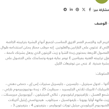
مشاركة عبر:
الوصف
كريم اليد والجسم القمر الازرق المناسب لجميع أنواع البشرة بتركيبته الخاصة
التي لا تحتوي على البارابين والغلوتين. إنه مرطب ممتاز يمكن استخدامه طوال
الفصول الأربعة بمحتوى زبدة الشيا و زيت الزيتون الذي يجعل بشرتك ناعمة ،
فإن تركيبته الغنية بفيتامين E توفر عناية قوية وتساعدك على الحصول على
بشرة صحية. لا غنى عن توقيعات الليل.
المكونات:
أكوا ، كحول سيتريل ، جليسرين ، جليسريل ستيرات إس إي ، حمض دهني ،
كابريليك / كابريك ثلاثي الجليسريد ، سيتاريث 25 ، زبدة بوتيروزبيرموم باركي ،
شمع العسل ، بارافينيوم ليكويدوم ، ثنائي الميثيكون ، آيزوبروبيل ميريستات ،
زيت فاكهة أوليا يوروبا ، بارفوكسيل ، سيكلوب. هيدروكسي إيثيل أكريلات
الصوديوم أكريلويدي ميثيل تورات كوبوليمر ، بنزفينون 4 ، بنزفينون 3 ،