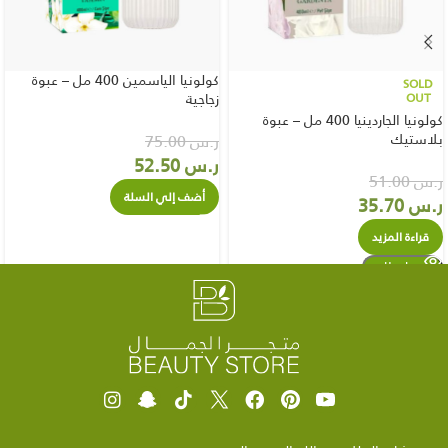
كولونيا الياسمين 400 مل – عبوة
SOLD
OUT
زجاجية
كولونيا الجاردينيا 400 مل – عبوة
بلاستيك
ر.س
75.00
ر.س
52.50
ر.س
51.00
أضف إلي السلة
ر.س
35.70
قراءة المزيد