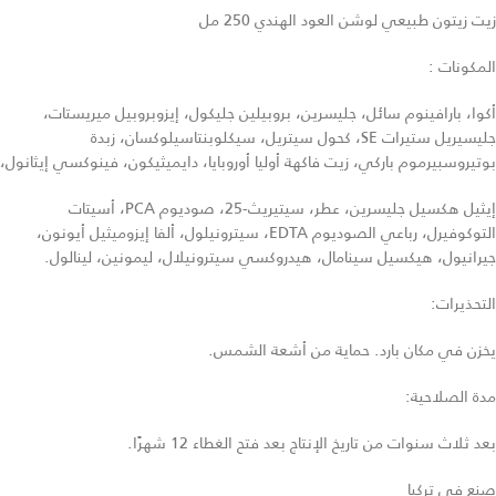
زيت زيتون طبيعي لوشن العود الهندي 250 مل
المكونات :
أكوا، بارافينوم سائل، جليسرين، بروبيلين جليكول، إيزوبروبيل ميريستات،
جليسيريل ستيرات SE، كحول سيتريل، سيكلوبنتاسيلوكسان، زبدة
بوتيروسبيرموم باركي، زيت فاكهة أوليا أوروبايا، دايميثيكون، فينوكسي إيثانول،
إيثيل هكسيل جليسرين، عطر، سيتيريث-25، صوديوم PCA، أسيتات
التوكوفيرل، رباعي الصوديوم EDTA، سيترونيلول، ألفا إيزوميثيل أيونون،
جيرانيول، هيكسيل سينامال، هيدروكسي سيترونيلال، ليمونين، لينالول.
التحذيرات:
يخزن في مكان بارد. حماية من أشعة الشمس.
مدة الصلاحية:
بعد ثلاث سنوات من تاريخ الإنتاج بعد فتح الغطاء 12 شهرًا.
صنع في تركيا