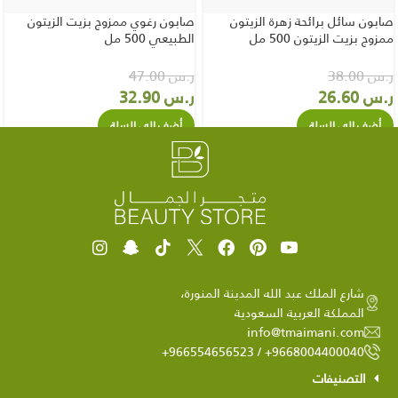
صابون سائل برائحة زهرة الزيتون
صابون رغوي ممزوج بزيت الزيتون
ممزوج بزيت الزيتون 500 مل
الطبيعي 500 مل
ر.س
38.00
ر.س
47.00
ر.س
26.60
ر.س
32.90
أضف إلي السلة
أضف إلي السلة
شارع الملك عبد الله المدينة المنورة،
المملكة العربية السعودية
info@tmaimani.com
9668004400040+ / 966554656523+
التصنيفات