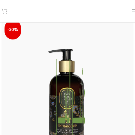
Best Seller
-30%