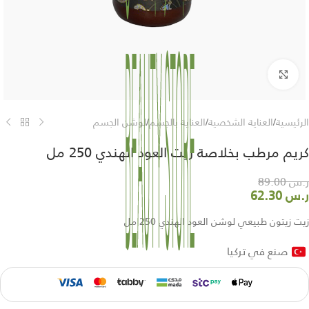
Click to enlarge
الرئيسية
/
العناية الشخصية
/
العناية بالجسم
/
لوشن الجسم
كريم مرطب بخلاصة زيت العود الهندي 250 مل
ر.س
89.00
ر.س
62.30
زيت زيتون طبيعي لوشن العود الهندي 250 مل
صنع في تركيا