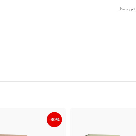
رجي فقط.
-30%