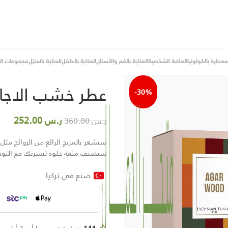
لمعطرة بالكولونيا
العناية الشخصية
العناية بالفم والأسنان
العناية بالطفل
العناية بالمنزل
مجموعات اله
الرئيسية
/
مجموعة العود
/
عطور
/
عطر خشب ا
عطر خشب الاجار 100 م
-30%
ر.س
252.00
ر.س
360.00
ستشعر بالمزيج الرائع من الروائح مث
ستضيف متعة حلوة لبشرتك مع التوت 
صنع في تركيا