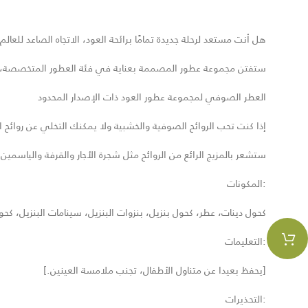
هل أنت مستعد لرحلة جديدة تمامًا برائحة العود، الاتجاه الصاعد للعالم 
ستفتن مجموعة عطور المصممة بعناية في فئة العطور المتخصصة، بعطورها. 
العطر الصوفي لمجموعة عطور العود ذات الإصدار المحدود
إذا كنت تحب الروائح الصوفية والخشبية ولا يمكنك التخلي عن روائح 
ستشعر بالمزيج الرائع من الروائح مثل شجرة الأجار والقرفة واليا
:المكونات
كحول دينات، عطر، كحول بنزيل، بنزوات البنزيل، سينامات البنزيل، كحو
:التعليمات
[يحفظ بعيدا عن متناول الأطفال، تجنب ملامسة العينين.]
:التحذيرات