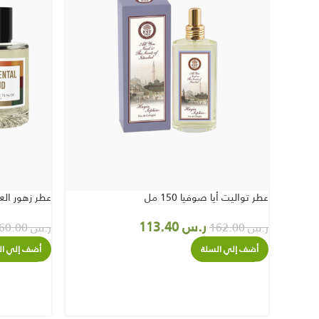
عطر تواليت أيا صوفيا 150 مل
عطر زهور العود 00
ر.س
113.40
ر.س
162.00
ر.س
360.00
أضف إلي السلة
أضف إلي ال