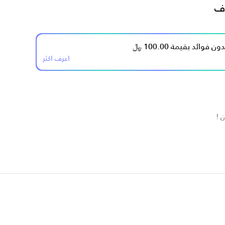
ف
اعرف اكثر
 !