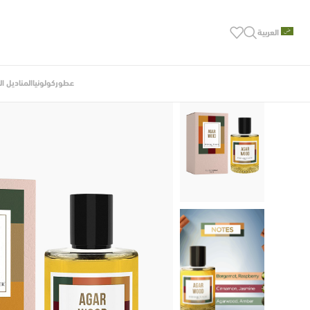
العربية
عطور
كولونيا
المناديل ا