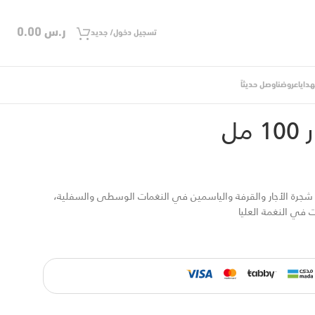
ر.س
0.00
تسجيل دخول/ جديد
دايا
عروضنا
وصل حديثاً
لاجار 100 مل
ل
ل شجرة الأجار والقرفة والياسمين في النغمات الوسطى والسفلية،
في النغمة العليا