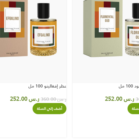
1 مل
عطر إفغالينو 100 مل
ر.س
252.00
ر.س
252.00
ر.س
360.00
سلة
أضف إلي السلة