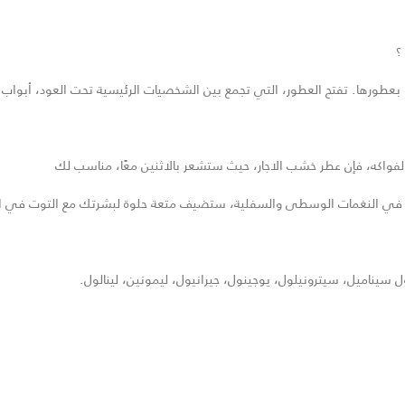
؟
تفتح العطور، التي تجمع بين الشخصيات الرئيسية تحت العود، أبواب تجربة فريدة مع
الفواكه، فإن عطر خشب الاجار، حيث ستشعر بالاثنين معًا، مناسب لك
سمين في النغمات الوسطى والسفلية، ستضيف متعة حلوة لبشرتك مع التوت في الن
ل سيناميل، سيترونيلول، يوجينول، جيرانيول، ليمونين، لينالول.