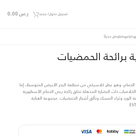
ر.س
0.00
تسجيل دخول/ جديد
دايا
عروضنا
وصل حديثاً
لعناية برائحة الحمضيات
ة برائحة الحمضيات
لحمام، وهو عطر كلاسيكي من منطقة البحر الأبيض المتوسط، إما
ه الخلاصات ذات النضارة المذهلة تخلق رائحة رعي الحمام الأسطورية
ة الورد وثراء المسك وتألق أشجار الحمضيات. مجموعة العناية