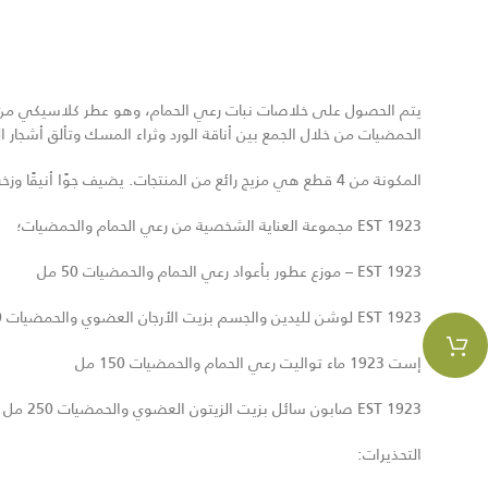
يتم الحصول على خلاصات نبات رعي الحمام، وهو عطر كلاسيكي من منطق
الحمضيات من خلال الجمع بين أناقة الورد وثراء المسك وتألق أشجار الحمضيات. مجموعة
المكونة من 4 قطع هي مزيج رائع من المنتجات. يضيف جوًا أنيقًا وزخرفيًا إلى حماماتك بقاعدته البلكسية الخاصة.
EST 1923 مجموعة العناية الشخصية من رعي الحمام والحمضيات؛
EST 1923 – موزع عطور بأعواد رعي الحمام والحمضيات 50 مل
EST 1923 لوشن لليدين والجسم بزيت الأرجان العضوي والحمضيات 250 مل
إست 1923 ماء تواليت رعي الحمام والحمضيات 150 مل
EST 1923 صابون سائل بزيت الزيتون العضوي والحمضيات 250 مل
التحذيرات: