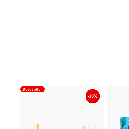
Best Seller
-30%
-30%