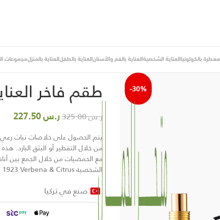
لمعطرة بالكولونيا
العناية الشخصية
العناية بالفم والأسنان
العناية بالطفل
العناية بالمنزل
مجموعات اله
الرئيسية
/
مجموعات الهدايا
/
طقم فاخر ا
طقم فاخر العناي
-30%
ر.س
227.50
ر.س
325.00
يتم الحصول على خلاصات نبات رعي ا
من خلال التقطير أو البثق البارد. هذ
مع الحمضيات من خلال الجمع بين أناق
الشخصية EST 1923 Verbena & Citrus
صنع في تركيا