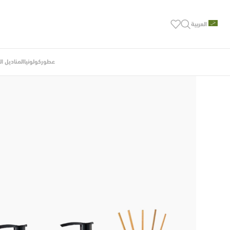
العربية
عطور
كولونيا
المناديل ا