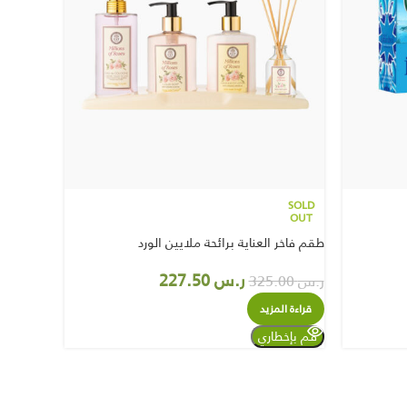
طقم فاخر 
SOLD
OUT
ر.س
325.00
طقم فاخر العناية برائحة ملايين الورد
أضف إل
ر.س
227.50
ر.س
325.00
قراءة المزيد