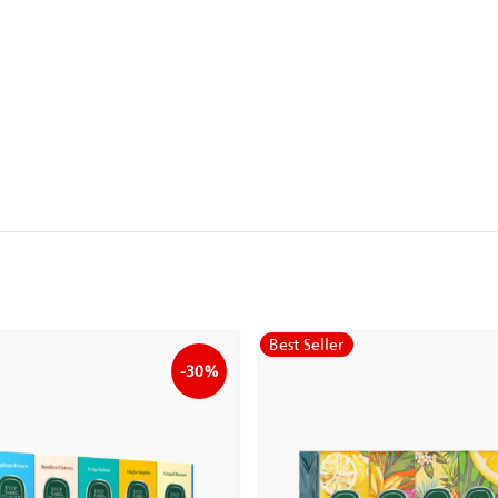
Best Seller
-30%