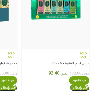
SOLD
SOLD
OUT
OUT
عرض كريم البشرة – 6 حبات
مجموعة كولوني
ر.س
92.40
ر.س
132.00
ر.س
155.00
قراءة المزيد
قراءة المزيد