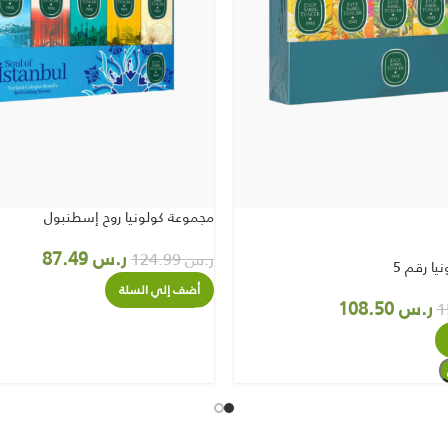
مجموعة كولونيا روح إسطنبول
ر.س
87.49
ر.س
124.99
ا رقم 5
أضف إلي السلة
ر.س
108.50