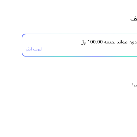
ف
اعرف اكثر
 !