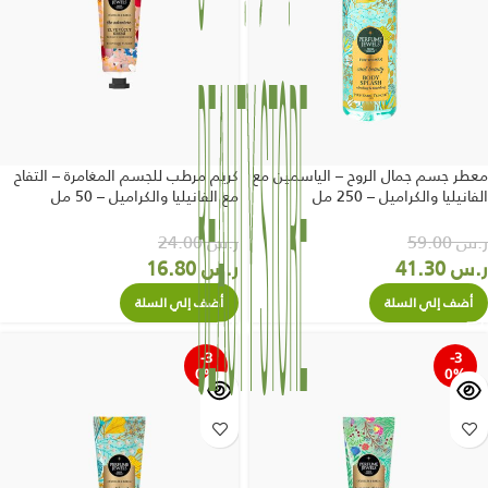
معطر جسم جمال الروح – الياسمين مع
كريم مرطب للجسم المغامرة – التفاح
الفانيليا والكراميل – 250 مل
مع الفانيليا والكراميل – 50 مل
ر.س
59.00
ر.س
24.00
ر.س
41.30
ر.س
16.80
أضف إلي السلة
أضف إلي السلة
-3
-3
0%
0%