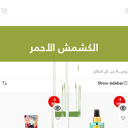
الكشمش الأحمر
عرض ⁦6⁩ من كل النتائج
Show sidebar
-3
-3
0%
0%