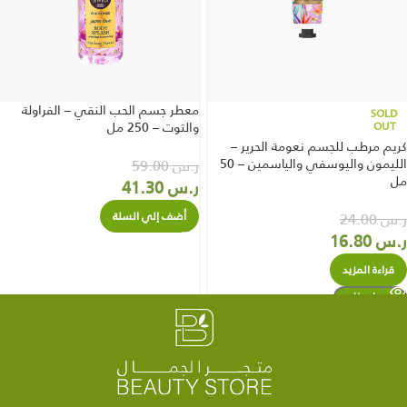
معطر جسم الحب النقي – الفراولة
SOLD
OUT
والتوت – 250 مل
كريم مرطب للجسم نعومة الحرير –
الليمون واليوسفي والياسمين – 50
ر.س
59.00
مل
ر.س
41.30
أضف إلي السلة
ر.س
24.00
ر.س
16.80
قراءة المزيد