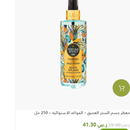
معطر جسم السحر العميق – الفواكه الاستوائية – 250 مل
ر.س
41.30
ر.س
59.00