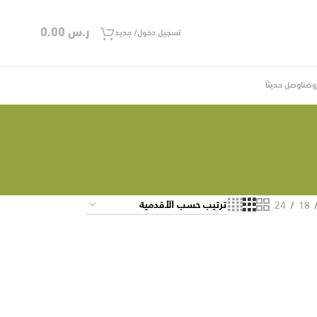
ر.س
0.00
تسجيل دخول/ جديد
وضنا
وصل حديثاً
24
18