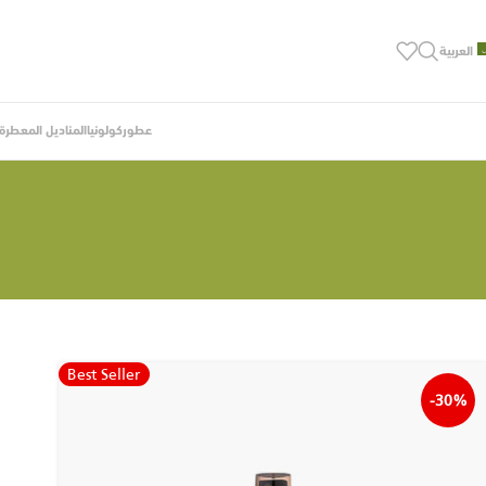
العربية
عطور
كولونيا
المناديل المعطرة ب
Best Seller
-30%