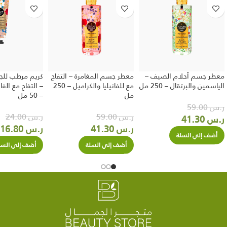
معطر جسم أحلام الصيف –
معطر جسم المغامرة – التفاح
كريم مرطب للج
الياسمين والبرتقال – 250 مل
مع للفانيليا والكراميل – 250
– التفاح مع الفا
مل
– 50 مل
ر.س
59.00
ر.س
59.00
ر.س
24.00
ر.س
41.30
ر.س
41.30
ر.س
16.80
أضف إلي السلة
أضف إلي السلة
أضف إلي السل