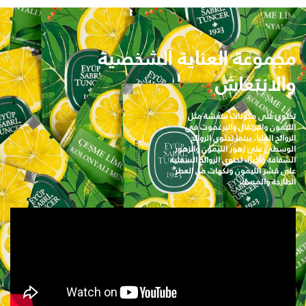
مجموعة العناية الشخصية
والانتعاش
تحتوي على مكونات منعشة مثل
الليمون والبرتقال والبرغموت في
الروائح العليا، بينما تحتوي الروائح
الوسطى على زهور الليمون والزهور
الشفافة
وأخيرًا، تحتوي الروائح السفلية
على قشر الليمون ونكهات من العطر
الطازجة والمسك