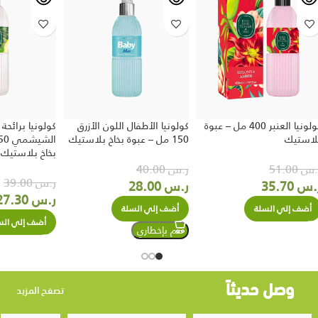
كولونيا العنبر 400 مل – عبوة
كولونيا الأطفال اللون الأزرق
كولونيا برائحة
لاستيك
150 مل – عبوة بخاخ بلاستيك
بخاخ بلاستيك
.س
51.00
ر.س
40.00
ر.س
39.00
.س
35.70
ر.س
28.00
ر.س
27.30
أضف إلي السلة
أضف إلي السلة
أضف إلي الس
وصل حديثاً
تصفح المزيد