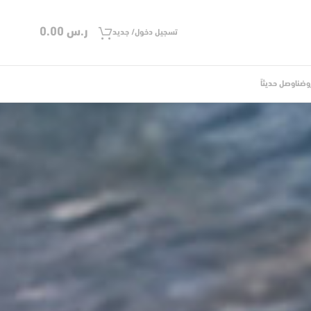
ر.س
0.00
تسجيل دخول/ جديد
وضنا
وصل حديثاً