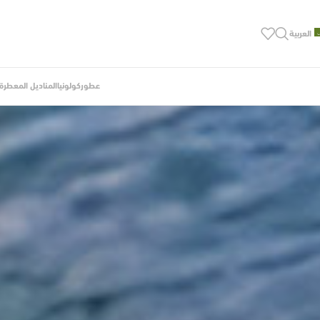
العربية
عطور
كولونيا
المناديل المعطرة ب